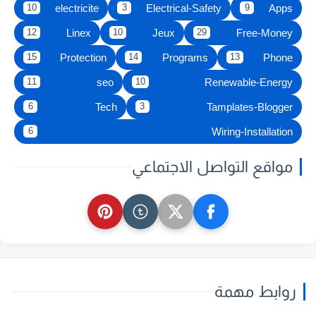
electricite
Electrical-Safety
Apps
10
3
9
Linex
Jeux
Free-Money
12
10
29
Protection
Programs
Phone
15
14
13
seo
Renewable-Energy
11
10
Tech
Tamplates-Blogger
6
3
Wiring-Installation
6
مواقع التواصل الاجتماعي
روابط مهمة