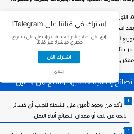
اشترك في قناتنا على Telegram!
 استلام الشحنة وتخليصها جمركيًا، يمكنك بدء عملية
ابقَ على اطلاع بآخر التحديثات واحصل على محتوى
يع المنتجات. تأكد من التخطيط جيدًا لعملية التوزيع سواء
حصري مباشرة عبر قناتنا.
 متاجر البيع بالتجزئة أو عبر الإنترنت لتحقيق أعلى ربح
اشترك الآن
كن.
إغلاق
ائح إضافية لاستيراد السلع من الصين
تأكد من وجود تأمين على الشحنة لتجنب أي خسائر
ناتجة عن تلف أو فقدان البضائع أثناء النقل.