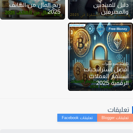
ليل للمبتدئين
ربح المال من الهاتف
المحترفين
2025
Free-Money
منذ بضع سنوات
فضل استراتيجيات
ستثمار العملات
لرقمية 2025
عليقات