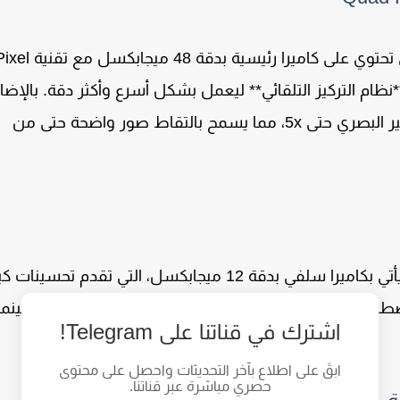
تحتوي على كاميرا رئيسية بدقة
48 ميجابكسل
مع تقنية
ixel
*نظام التركيز التلقائي** ليعمل بشكل أسرع وأكثر دقة. بالإضا
ير البصري حتى 5x
، مما يسمح بالتقاط صور واضحة حتى من
أتي بكاميرا سلفي بدقة
12 ميجابكسل
، التي تقدم تحسينات كب
ناعي. كما تدعم الكاميرا الأمامية التصوير في
الوضع السينما
اشترك في قناتنا على Telegram!
ابقَ على اطلاع بآخر التحديثات واحصل على محتوى
حصري مباشرة عبر قناتنا.