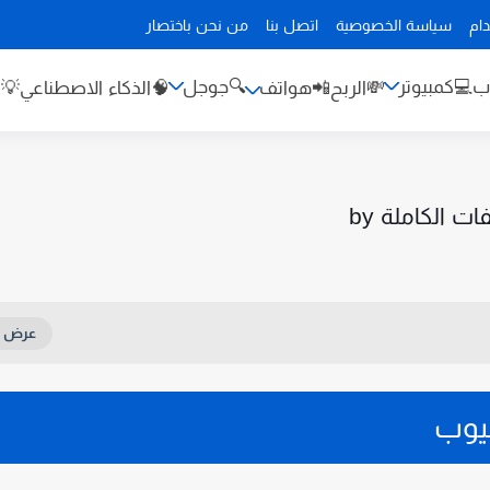
من نحن باختصار
اتصل بنا
سياسة الخصوصية
اتف
🔍جوجل
💻كمبيوتر

باء
🧠الذكاء الاصطناعي
📲هواتف
💸الربح