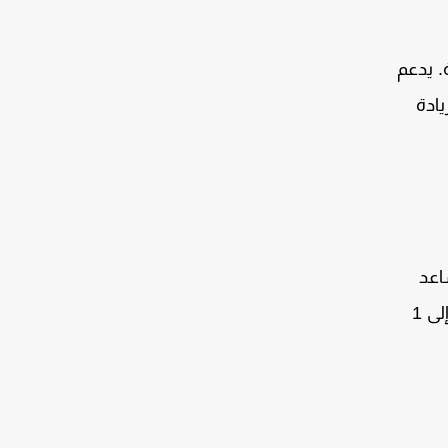
. يدعم
ادة
اعد
لى
1