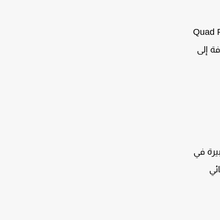
Quad P
فة إلى
يرة في
ئي