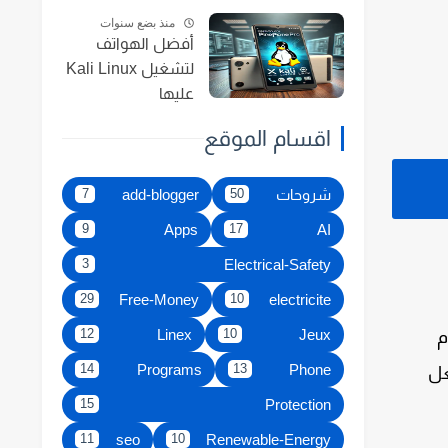
منذ بضع سنوات
أفضل الهواتف
لتشغيل Kali Linux
عليها
اقسام الموقع
شروحات
add-blogger
7
50
Apps
AI
9
17
Electrical-Safety
3
Free-Money
electricite
29
10
Linex
Jeux
12
10
م
Programs
Phone
14
13
عل
Protection
15
seo
Renewable-Energy
11
10