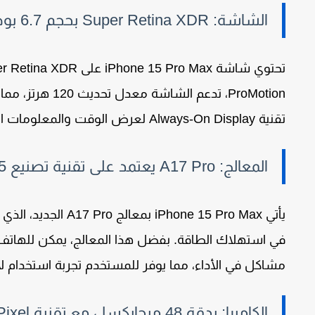
الشاشة: Super Retina XDR بحجم 6.7 بوصة
تحتوي شاشة
iPhone 15 Pro Max
على
r Retina XDR
ProMotion
، تدعم الشاشة معدل تحديث
120 هرتز
، مما
تقنية
Always-On Display
لعرض الوقت والمعلومات الأ
المعالج: A17 Pro يعتمد على تقنية تصنيع 5 نانومتر
يأتي
iPhone 15 Pro Max
بمعالج
A17 Pro
الجديد، الذي
في استهلاك الطاقة. بفضل هذا المعالج، يمكن للهاتف ال
مشاكل في الأداء، مما يوفر للمستخدم تجربة استخدام لا
الكاميرا: بدقة 48 ميجابكسل مع تقنية Quad Pixel