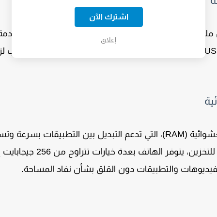
ة
اشترك الآن
حوظ بفضل المعالج الجديد وتقنيات إدارة الطاقة المتقدمة
إغلاق
US
، مما يسهل عملية الشحن ويقلل من الوقت المطلوب لزي
، التي تدعم التبديل بين التطبيقات بسرعة وتس
لتخزين، يتوفر الهاتف بعدة خيارات تتراوح من
256 جيجابايت
إ
لفيديوهات والتطبيقات دون القلق بشأن نفاد المساحة.