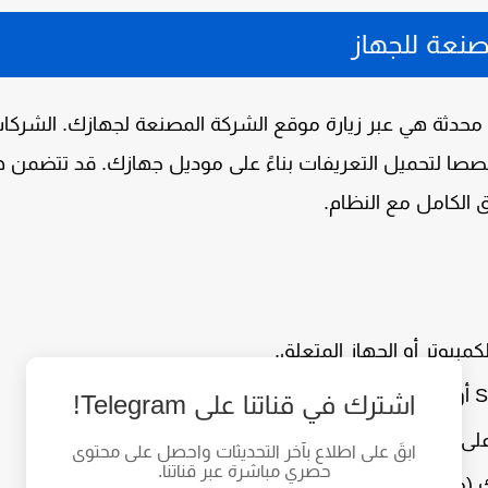
صنعة للجهاز
دثة هي عبر زيارة موقع الشركة المصنعة لجهازك. الشركا
وغيرها تقدم قسما مخصصا لتحميل التعريفات بناءً على موديل جهازك. قد تتضمن
ق الكامل مع النظام.
مبيوتر أو الجهاز المتعلق.
S
أو
Drivers
).
اشترك في قناتنا على Telegram!
 قائمة التعريفات المتاحة.
ابقَ على اطلاع بآخر التحديثات واحصل على محتوى
حصري مباشرة عبر قناتنا.
W أو 11).