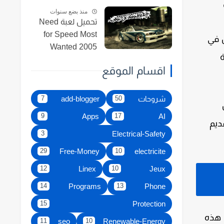
منذ بضع سنوات
تحميل لعبة Need
for Speed Most
 في
Wanted 2005
النسخة الأصلية
اقسام الموقع
للكمبيوتر مجانا
شروحات
add-blogger
7
50
Apps
AI
9
17
ديم
Electrical-Safety
3
Free-Money
electricite
29
10
Linex
Jeux
12
10
Programs
Phone
14
13
Protection
15
 الكمبيوتر. بدون هذه
seo
Renewable-Energy
11
10