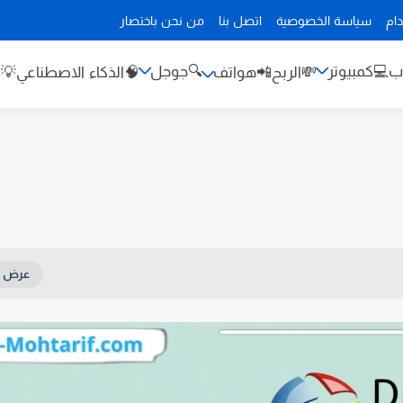
من نحن باختصار
اتصل بنا
سياسة الخصوصية
اتف
🔍جوجل
💻كمبيوتر

باء
🧠الذكاء الاصطناعي
📲هواتف
💸الربح