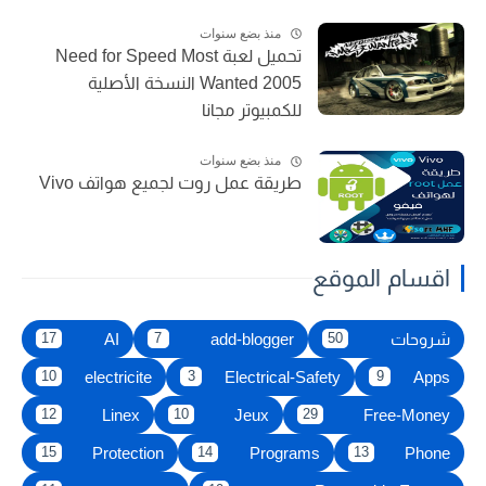
منذ بضع سنوات
تحميل لعبة Need for Speed Most
Wanted 2005 النسخة الأصلية
للكمبيوتر مجانا
منذ بضع سنوات
طريقة عمل روت لجميع هواتف Vivo
اقسام الموقع
شروحات
add-blogger
AI
17
7
50
electricite
Electrical-Safety
Apps
10
3
9
Linex
Jeux
Free-Money
12
10
29
Protection
Programs
Phone
15
14
13