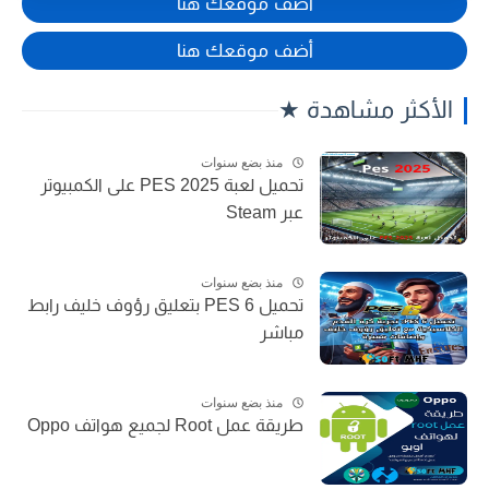
أضف موقعك هنا
أضف موقعك هنا
الأكثر مشاهدة ★
منذ بضع سنوات
تحميل لعبة PES 2025 على الكمبيوتر
عبر Steam
منذ بضع سنوات
تحميل PES 6 بتعليق رؤوف خليف رابط
مباشر
منذ بضع سنوات
طريقة عمل Root لجميع هواتف Oppo