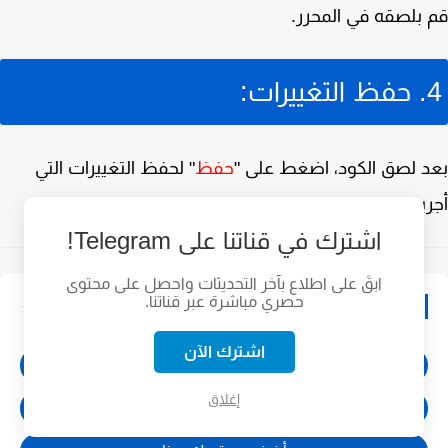
قم بلصقه في المحرر.
4. حفظ التغييرات:
بعد لصق الكود، اضغط على "
حفظ
" لحفظ التغييرات التي
أجريتها على القالب.
اشترك في قناتنا على Telegram!
ابقَ على اطلاع بآخر التحديثات واحصل على محتوى
مواقع صديقة
حصري مباشرة عبر قناتنا.
اشترك الآن
Soft Mohtarif
إغلاق
سوفت المحترف