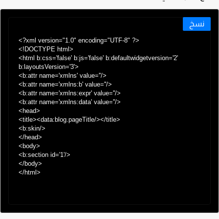
نسخ
<?xml version="1.0" encoding="UTF-8" ?>

<!DOCTYPE html>

<html b:css='false' b:js='false' b:defaultwidgetversion='2' 
b:layoutsVersion='3'>

<b:attr name='xmlns' value=''/>

<b:attr name='xmlns:b' value=''/>

<b:attr name='xmlns:expr' value=''/>

<b:attr name='xmlns:data' value=''/>

<head>

<title><data:blog.pageTitle/></title>

<b:skin/>

</head>

<body>

<b:section id='1'/>

</body>

</html>
